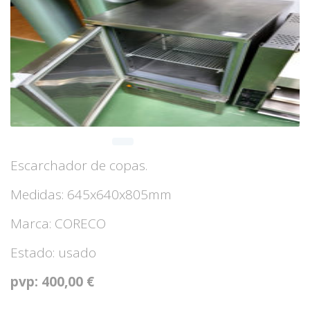
Escarchador de copas.
Medidas: 645x640x805mm
Marca: CORECO
Estado: usado
pvp: 400,00 €