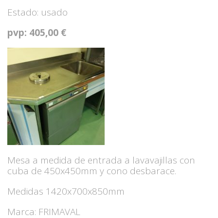
Estado: usado
pvp: 405,00 €
Mesa a medida de entrada a lavavajillas con
cuba de 450x450mm y cono desbarace.
Medidas 1420x700x850mm
Marca: FRIMAVAL