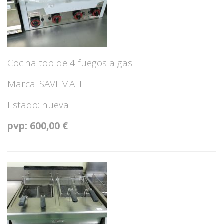
Cocina top de 4 fuegos a gas.
Marca: SAVEMAH
Estado: nueva
pvp: 600,00 €