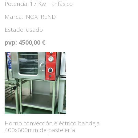
Potencia: 17 Kw – trifásico
Marca: INOXTREND
Estado: usado
pvp: 4500,00 €
Horno convección eléctrico bandeja
400x600mm de pastelería