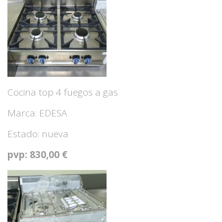
Cocina top 4 fuegos a gas
Marca: EDESA
Estado: nueva
pvp: 830,00 €