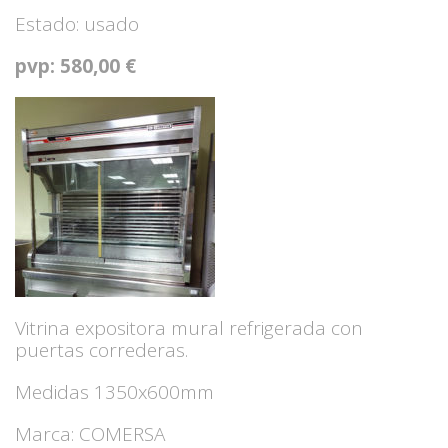
Estado: usado
pvp: 580,00 €
Vitrina expositora mural refrigerada con
puertas correderas.
Medidas 1350x600mm
Marca: COMERSA