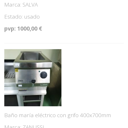
Marca: SALVA
Estado: usado
pvp: 1000,00 €
Baño maría eléctrico con grifo 400x700mm
Marca: ZANUSSI