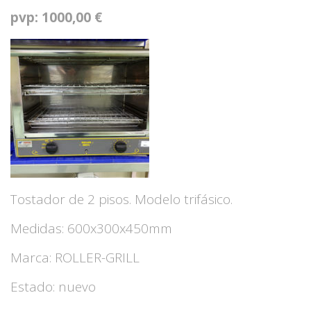
pvp: 1000,00 €
Tostador de 2 pisos. Modelo trifásico.
Medidas: 600x300x450mm
Marca: ROLLER-GRILL
Estado: nuevo