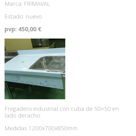
Marca: FRIMAVAL
Estado: nuevo
pvp: 450,00 €
Fregadero industrial con cuba de 50×50 en
lado deracho.
Medidas 1200x700x850mm